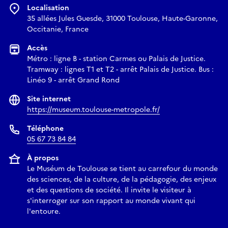
Localisation
places disponibles
35 allées Jules Guesde, 31000 Toulouse, Haute-Garonne,
Lieu de rdv : Hall d’entrée
Occitanie, France
Merci de se présenter au point de rendez-vous 15 minutes
Accès
avant le début de la conférence
Métro : ligne B - station Carmes ou Palais de Justice.
Tramway : lignes T1 et T2 - arrêt Palais de Justice. Bus :
Linéo 9 - arrêt Grand Rond
Site internet
https://museum.toulouse-metropole.fr/
Téléphone
05 67 73 84 84
À propos
Le Muséum de Toulouse se tient au carrefour du monde
des sciences, de la culture, de la pédagogie, des enjeux
et des questions de société. Il invite le visiteur à
s'interroger sur son rapport au monde vivant qui
l'entoure.