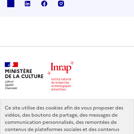
X
Linkedin
Facebook
Instagram
MINISTÈRE
DE LA CULTURE
Ce site utilise des cookies afin de vous proposer des
legifrance.gouv.fr
info.gouv.fr
vidéos, des boutons de partage, des messages de
communication personnalisés, des remontées de
service-public.gouv.fr
data.gouv.fr
contenus de plateformes sociales et des contenus