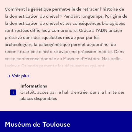
Comment la génétique permet-elle de retracer l’histoire de
la domestication du cheval ? Pendant longtemps, l’origine de
la domestication du cheval et ses conséquences biologiques
sont restées difficiles à comprendre. Grâce à l’ADN ancien
préservé dans des squelettes mis au jour par les
archéologues, la paléogénétique permet aujourd’hui de
reconstituer cette histoire avec une précision inédite. Dans
cette conférence donnée au Muséum d’Histoire Naturelle,
Ludovic Orlando présente les découvertes qui ont
profondément renouvelé nos connaissances, notamment
+ Voir plus
l’identification du berceau géographique de la
Informations
domestication des chevaux. La domestication du cheval a
Gratuit, accès par le hall d’entrée, dans la limite des
transformé la dynamique des échanges entre les peuples,
places disponibles
leurs biens, leurs langues et leurs cultures. Elle constitue un
véritable tournant dans l’histoire des sociétés humaines.
Tout public dès 10 ans
Muséum de Toulouse
Gratuit, accès par le hall d’entrée, dans la limite des