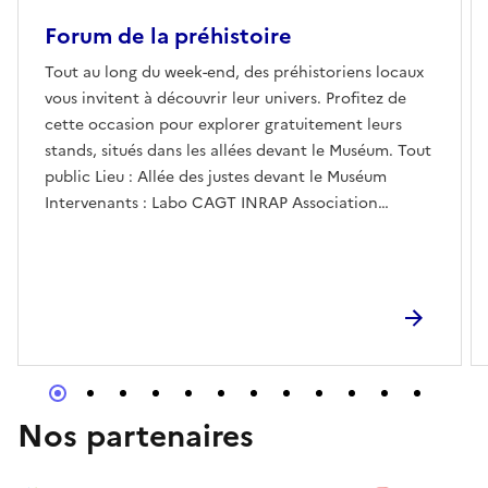
Forum de la préhistoire
Tout au long du week-end, des préhistoriens locaux
vous invitent à découvrir leur univers. Profitez de
cette occasion pour explorer gratuitement leurs
stands, situés dans les allées devant le Muséum. Tout
public Lieu : Allée des justes devant le Muséum
Intervenants : Labo CAGT INRAP Association
Grottes et Archéologies Musée de l’Aurignacien
Association CERAC Association MégaNéo Service
archéologie Toulouse métropole Muséum,
bibliothèques Muséum, médiation
Nos partenaires