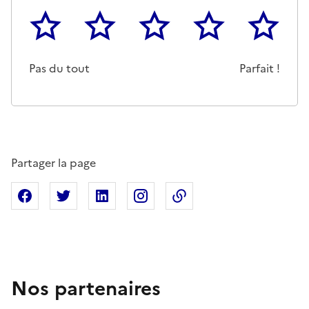
1
2
3
4
5
Cette page ne pas m'a pas du tout été utile
Un peu
Cette page m'a été moyennemen
Cette page m'a été trè
Cette page 
Pas du tout
Parfait !
Partager la page
Partager sur Facebook
Partager sur X
Partager sur Linkedin
Partager sur Instagram
Copier dans le presse
Nos partenaires