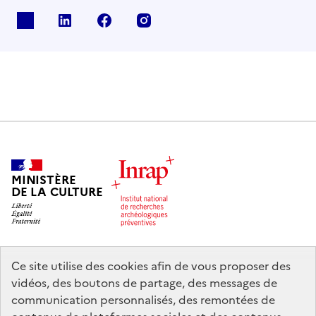
X
Linkedin
Facebook
Instagram
MINISTÈRE
DE LA CULTURE
Ce site utilise des cookies afin de vous proposer des
legifrance.gouv.fr
info.gouv.fr
vidéos, des boutons de partage, des messages de
communication personnalisés, des remontées de
service-public.gouv.fr
data.gouv.fr