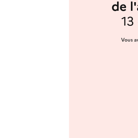
de l
13
Vous av