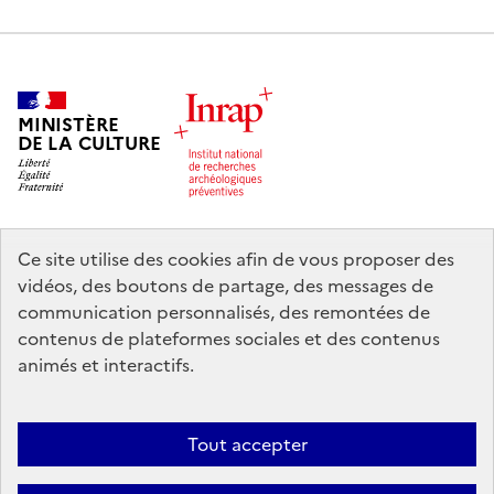
MINISTÈRE
DE LA CULTURE
Ce site utilise des cookies afin de vous proposer des
legifrance.gouv.fr
info.gouv.fr
vidéos, des boutons de partage, des messages de
communication personnalisés, des remontées de
service-public.gouv.fr
data.gouv.fr
contenus de plateformes sociales et des contenus
animés et interactifs.
Nous contacter
Mentions légales
Accessibilité : partiellement
Tout accepter
conforme
Politique d’utilisation des témoins de connexion (cookies)