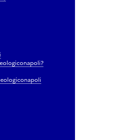
i
eologiconapoli?
eologiconapoli