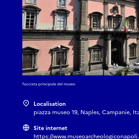
facciata principale del museo
Localisation
piazza museo 19, Naples, Campanie, It
Site internet
https://www.museoarcheologiconapoli.