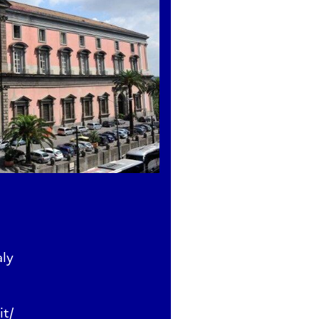
aly
it/