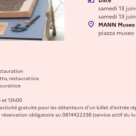
Date
samedi 13 juin
samedi 13 jui
MANN Museo A
piazza museo 
estauration
to, restauratrice
curatrice
0 et 13h00
ctivité gratuite pour les détenteurs d’un billet d’entrée r
 ; réservation obligatoire au 0814422336 (service actif du l