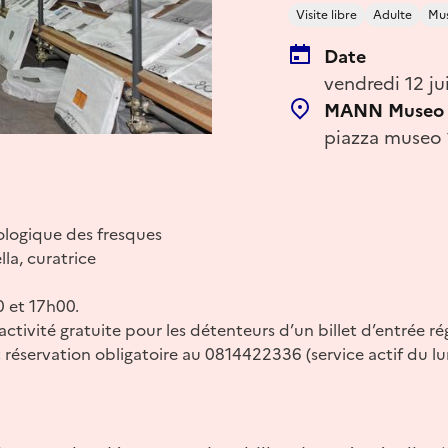
Visite libre
Adulte
Mu
Date
vendredi 12 j
MANN Museo A
piazza museo 
ologique des fresques
lla, curatrice
0 et 17h00.
ctivité gratuite pour les détenteurs d’un billet d’entrée r
 ; réservation obligatoire au 0814422336 (service actif du l