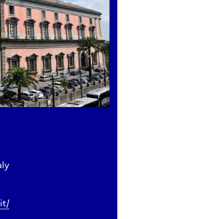
aly
it/