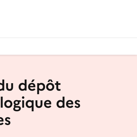
 du dépôt
logique des
es