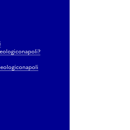
i
eologiconapoli?
eologiconapoli