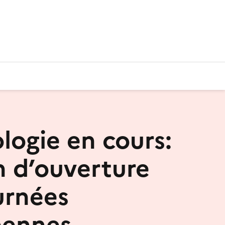
logie en cours:
n d’ouverture
urnées
éennes