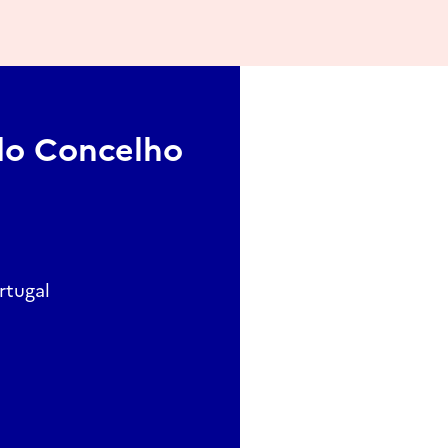
do Concelho
rtugal