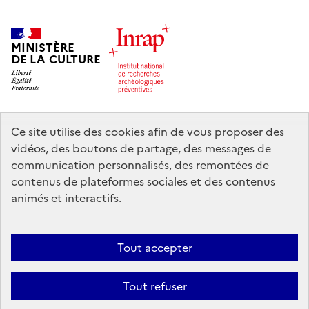
MINISTÈRE
DE LA CULTURE
Ce site utilise des cookies afin de vous proposer des
legifrance.gouv.fr
info.gouv.fr
vidéos, des boutons de partage, des messages de
communication personnalisés, des remontées de
service-public.gouv.fr
data.gouv.fr
contenus de plateformes sociales et des contenus
animés et interactifs.
Nous contacter
Mentions légales
Accessibilité : partiellement
Tout accepter
conforme
Politique d’utilisation des témoins de connexion (cookies)
Politique générale de protection des données
Crédits
Tout refuser