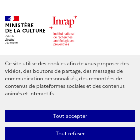
MINISTÈRE
DE LA CULTURE
Ce site utilise des cookies afin de vous proposer des
legifrance.gouv.fr
info.gouv.fr
vidéos, des boutons de partage, des messages de
communication personnalisés, des remontées de
service-public.gouv.fr
data.gouv.fr
contenus de plateformes sociales et des contenus
animés et interactifs.
Nous contacter
Mentions légales
Accessibilité : partiellement
Tout accepter
conforme
Politique d’utilisation des témoins de connexion (cookies)
Politique générale de protection des données
Crédits
Tout refuser