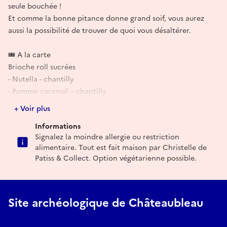
seule bouchée !
Et comme la bonne pitance donne grand soif, vous aurez
aussi la possibilité de trouver de quoi vous désaltérer.
🎟 A la carte
Brioche roll sucrées
- Nutella - chantilly
- Pomme caramel – chantilly
- Fruits rouges - chantilly
+ Voir plus
Informations
Brioche roll salées
Signalez la moindre allergie ou restriction
- A l’italienne
alimentaire. Tout est fait maison par Christelle de
(mozzarella, tomate, salade, jambon de pays)
Patiss & Collect. Option végétarienne possible.
- A la paysanne
(lard, gruyère, salade, œuf)
Site archéologique de Châteaubleau
Frites
Boissons