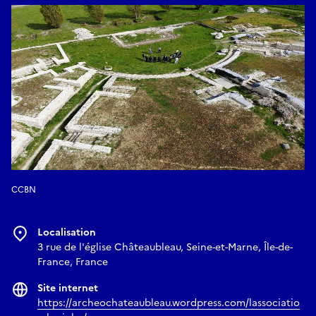
- Cannette soda
- Eau
CCBN
Localisation
3 rue de l'église Châteaubleau, Seine-et-Marne, Île-de-
France, France
Site internet
https://archeochateaubleau.wordpress.com/lassociatio