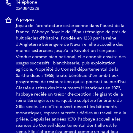
Téléphone
0243842229
À propos
Joyau de l'architecture cistercienne dans l'ouest de la
France, l'Abbaye Royale de l'Épau témoigne de près de
huit siècles d'histoire. Fondée en 1230 par la reine
d’Angleterre Bérengère de Navarre, elle accueille des
moines cisterciens jusqu'à la Révolution française.
Vendue comme bien national, elle connaît ensuite des
usages successifs : blanchisserie, puis exploitation
agricole. Propriété du Conseil départemental de la
Sarthe depuis 1959, le site bénéficie d'un ambitieux
programme de restauration qui se poursuit aujourd'hui.
Classée au titre des Monuments Historiques en 1973,
l'abbaye recèle un trésor d'exception : le gisant de la
reine Bérengère, remarquable sculpture funéraire du
XIIIe siècle. Le cloître ouvert dessert les bâtiments
monastiques, espaces autrefois dédiés au travail et à la
prière. Depuis les années 1970, l'abbaye accueille les
séances du Conseil départemental dont elle est le
siège. Elle s'affirme également comme un haut lieu