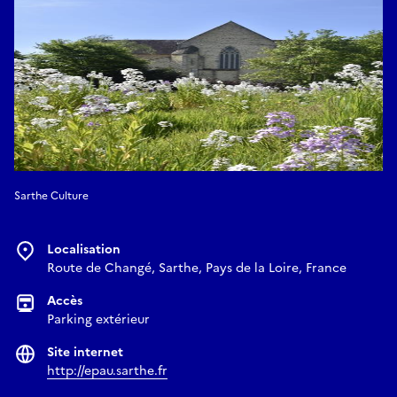
Sarthe Culture
Localisation
Route de Changé, Sarthe, Pays de la Loire, France
Accès
Parking extérieur
Site internet
http://epau.sarthe.fr