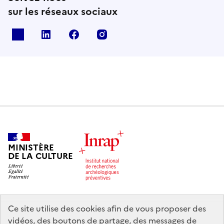
sur les réseaux sociaux
X
Linkedin
Facebook
Instagram
MINISTÈRE
DE LA CULTURE
Ce site utilise des cookies afin de vous proposer des
legifrance.gouv.fr
info.gouv.fr
vidéos, des boutons de partage, des messages de