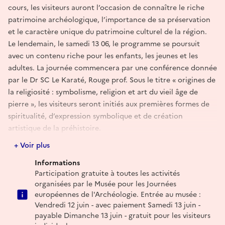
cours, les visiteurs auront l’occasion de connaître le riche
patrimoine archéologique, l’importance de sa préservation
et le caractère unique du patrimoine culturel de la région.
Le lendemain, le samedi 13 06, le programme se poursuit
avec un contenu riche pour les enfants, les jeunes et les
adultes. La journée commencera par une conférence donnée
par le Dr SC Le Karaté, Rouge prof. Sous le titre « origines de
la religiosité : symbolisme, religion et art du vieil âge de
pierre », les visiteurs seront initiés aux premières formes de
spiritualité, d’expression symbolique et de création
artistique de la préhistoire.
En plus de la conférence, au cours de la journée, des ateliers
+ Voir plus
éducatifs seront organisés pour les enfants et les adultes,
Informations
conçus pour encourager la curiosité, la créativité et la
Participation gratuite à toutes les activités
participation active des visiteurs.
organisées par le Musée pour les Journées
européennes de l'Archéologie. Entrée au musée :
Vendredi 12 juin - avec paiement Samedi 13 juin -
payable Dimanche 13 juin - gratuit pour les visiteurs