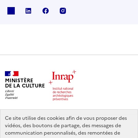
X
Linkedin
Facebook
Instagram
MINISTÈRE
DE LA CULTURE
Ce site utilise des cookies afin de vous proposer des
legifrance.gouv.fr
info.gouv.fr
vidéos, des boutons de partage, des messages de
communication personnalisés, des remontées de
service-public.gouv.fr
data.gouv.fr