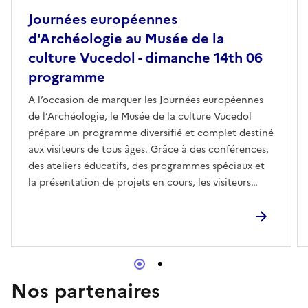
Journées européennes
d'Archéologie au Musée de la
culture Vucedol - dimanche 14th 06
programme
A l’occasion de marquer les Journées européennes
de l’Archéologie, le Musée de la culture Vucedol
prépare un programme diversifié et complet destiné
aux visiteurs de tous âges. Grâce à des conférences,
des ateliers éducatifs, des programmes spéciaux et
la présentation de projets en cours, les visiteurs
auront l’occasion de connaître le riche patrimoine
archéologique, l’importance de sa préservation et le
caractère unique du patrimoine culturel de la
région.Comme dernière partie du programme, le 16
juin, le Musée de la culture Vucedol offrira l'entrée
gratuite à tous les visiteurs individuels, ce qui
Nos partenaires
encouragera davantage l'arrivée du public et