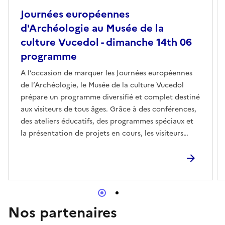
Journées européennes
d'Archéologie au Musée de la
culture Vucedol - dimanche 14th 06
programme
A l’occasion de marquer les Journées européennes
de l’Archéologie, le Musée de la culture Vucedol
prépare un programme diversifié et complet destiné
aux visiteurs de tous âges. Grâce à des conférences,
des ateliers éducatifs, des programmes spéciaux et
la présentation de projets en cours, les visiteurs
auront l’occasion de connaître le riche patrimoine
archéologique, l’importance de sa préservation et le
caractère unique du patrimoine culturel de la
région.Comme dernière partie du programme, le 16
juin, le Musée de la culture Vucedol offrira l'entrée
gratuite à tous les visiteurs individuels, ce qui
Nos partenaires
encouragera davantage l'arrivée du public et