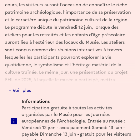
cours, les visiteurs auront l’occasion de connaître le riche
patrimoine archéologique, l’importance de sa préservation
et le caractère unique du patrimoine culturel de la région.
Le programme débute le vendredi 12 juin, lorsque des
ateliers pour les retraités et les enfants d’âge préscolaire
auront lieu à l’extérieur des locaux du Musée. Les ateliers
sont conçus comme des réunions interactives à travers
lesquelles les participants pourront explorer la vie
quotidienne, le symbolisme et l'héritage matériel de la
culture traînée. Le même jour, une présentation du projet
EHL de 2025, à laquelle le musée a participé, mettra
davantage en lumière la dimension européenne du
+ Voir plus
patrimoine culturel et l’importance de la culture traînée
Informations
dans le contexte plus large de l’histoire et de l’identité
Participation gratuite à toutes les activités
européennes.
organisées par le Musée pour les Journées
européennes de l'Archéologie. Entrée au musée :
Vendredi 12 juin - avec paiement Samedi 13 juin -
payable Dimanche 13 juin - gratuit pour les visiteurs