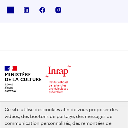
X
Linkedin
Facebook
Instagram
MINISTÈRE
DE LA CULTURE
Ce site utilise des cookies afin de vous proposer des
legifrance.gouv.fr
info.gouv.fr
vidéos, des boutons de partage, des messages de
communication personnalisés, des remontées de
service-public.gouv.fr
data.gouv.fr