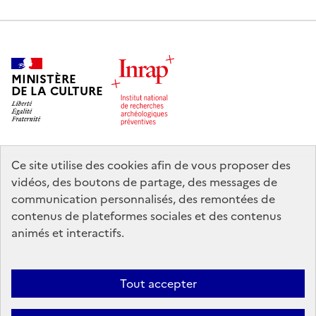
MINISTÈRE
DE LA CULTURE
Ce site utilise des cookies afin de vous proposer des
legifrance.gouv.fr
info.gouv.fr
vidéos, des boutons de partage, des messages de
communication personnalisés, des remontées de
service-public.gouv.fr
data.gouv.fr
contenus de plateformes sociales et des contenus
animés et interactifs.
Nous contacter
Mentions légales
Accessibilité : partiellement
Tout accepter
conforme
Politique d’utilisation des témoins de connexion (cookies)