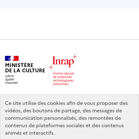
MINISTÈRE
DE LA CULTURE
Ce site utilise des cookies afin de vous proposer des
legifrance.gouv.fr
info.gouv.fr
vidéos, des boutons de partage, des messages de
communication personnalisés, des remontées de
service-public.gouv.fr
data.gouv.fr
contenus de plateformes sociales et des contenus
animés et interactifs.