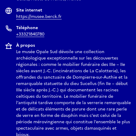
Site internet
https://musee.berck.fr
Téléphone
+33321840780
À propos
Le musée Opale Sud dévoile une collection
archéologique exceptionnelle sur les découvertes
régionales : comme le mobilier funéraire des IIIe – IIe
siècles avant J.-C. (incinérations de La Calotterie), les
offrandes du sanctuaire de Dompierre-sur-Authie et la
remarquable statuette du dieu Sucellus (fin IIe – début
IIIe siècle après J.-C.) qui documentent les racines
celtiques du territoire. Le mobilier funéraire de
l’antiquité tardive comporte de la verrerie remarquable
et de délicats éléments de parure dont une rare perle
de verre en forme de dauphin mais c’est celui de la
période mérovingienne qui constitue l’ensemble le plus
spectaculaire avec armes, objets damasquinés et
bijoux.