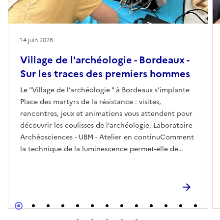
14 juin 2026
Village de l'archéologie - Bordeaux -
Sur les traces des premiers hommes
Le "Village de l’archéologie " à Bordeaux s'implante
Place des martyrs de la résistance : visites,
rencontres, jeux et animations vous attendent pour
découvrir les coulisses de l’archéologie. Laboratoire
Archéosciences - UBM - Atelier en continuComment
la technique de la luminescence permet-elle de
dater et d'étudier les traces des premiers hommes
anatomiquement modernes ?Avec Chantal Tribolo,
directrice de recherche au CNRS, Archéosciences
Bordeaux, Université Bordeaux Montaigne. Le
"Village de l'archéologie" est organisé par
Cap'Archéo / Cap sciences, l'Inrap, l’Université