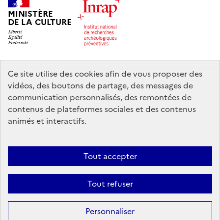
MINISTÈRE
DE LA CULTURE
Ce site utilise des cookies afin de vous proposer des
legifrance.gouv.fr
info.gouv.fr
vidéos, des boutons de partage, des messages de
communication personnalisés, des remontées de
service-public.gouv.fr
data.gouv.fr
contenus de plateformes sociales et des contenus
animés et interactifs.
Nous contacter
Mentions légales
Accessibilité : partiellement
Tout accepter
conforme
Politique d’utilisation des témoins de connexion (cookies)
Politique générale de protection des données
Crédits
Tout refuser
Sauf mention contraire, tous les contenus de ce site sont sous
licence
Personnaliser
etalab-2.0