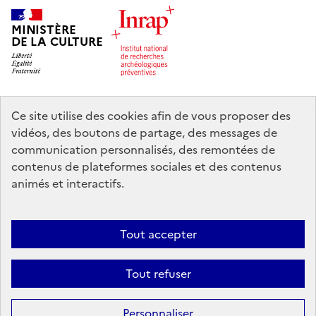
MINISTÈRE
DE LA CULTURE
Ce site utilise des cookies afin de vous proposer des
legifrance.gouv.fr
info.gouv.fr
vidéos, des boutons de partage, des messages de
communication personnalisés, des remontées de
service-public.gouv.fr
data.gouv.fr
contenus de plateformes sociales et des contenus
animés et interactifs.
Nous contacter
Mentions légales
Accessibilité : partiellement
Tout accepter
conforme
Politique d’utilisation des témoins de connexion (cookies)
Politique générale de protection des données
Crédits
Tout refuser
Sauf mention contraire, tous les contenus de ce site sont sous
licence
Personnaliser