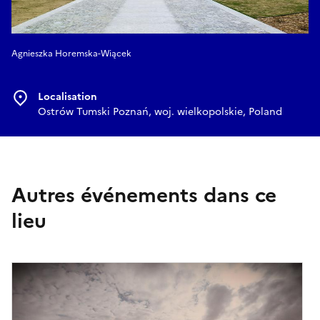
Agnieszka Horemska-Wiącek
Localisation
Ostrów Tumski Poznań, woj. wielkopolskie, Poland
Autres événements dans ce
lieu