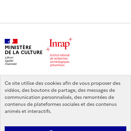
MINISTÈRE
DE LA CULTURE
Ce site utilise des cookies afin de vous proposer des
legifrance.gouv.fr
info.gouv.fr
vidéos, des boutons de partage, des messages de
communication personnalisés, des remontées de
service-public.gouv.fr
data.gouv.fr
contenus de plateformes sociales et des contenus
animés et interactifs.
Nous contacter
Mentions légales
Accessibilité : partiellement