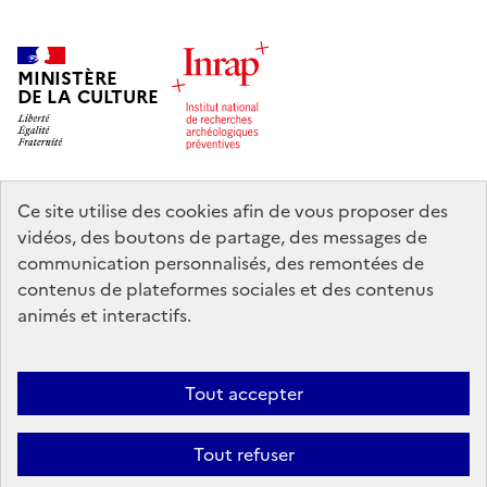
MINISTÈRE
DE LA CULTURE
Ce site utilise des cookies afin de vous proposer des
legifrance.gouv.fr
info.gouv.fr
vidéos, des boutons de partage, des messages de
communication personnalisés, des remontées de
service-public.gouv.fr
data.gouv.fr
contenus de plateformes sociales et des contenus
animés et interactifs.
Nous contacter
Mentions légales
Accessibilité : partiellement
Tout accepter
conforme
Politique d’utilisation des témoins de connexion (cookies)
Politique générale de protection des données
Crédits
Tout refuser