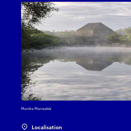
Association "Tour Duca
14h00 - 15h00
Déjeuner
15 h 00 - 15 h 30
Espace 
Bénévolat au service de
Siedlęcin »
Les nouvelles technolog
Popularisation sous for
15 h 30 - 16 h 30
Journée
Les Journées européenn
patrimoine archéologi
coordinateur des Journ
Comment est-ce fait da
petite-pologne Voïvodi
Journées européennes d
Monika Marszałek
perspectives supplémen
Le rôle des Journées eu
Karkonosze de Jelenia 
Localisation