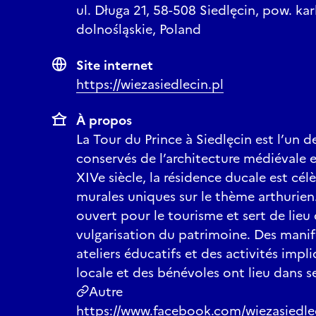
16 h 30 - 18 h.
Visitez la
ul. Długa 21, 58-508 Siedlęcin, pow. ka
dolnośląskie, Poland
L’inaugura
Site internet
l’Institut 
https://wiezasiedlecin.pl
avec l’Asso
À propos
la Fondati
La Tour du Prince à Siedlęcin est l’un
pour la cul
conservés de l’architecture médiévale 
XIVe siècle, la résidence ducale est cél
murales uniques sur le thème arthurien.
L'événemen
ouvert pour le tourisme et sert de lieu
honorifique
vulgarisation du patrimoine. Des manife
ateliers éducatifs et des activités im
Patrimoine
locale et des bénévoles ont lieu dans s
de basse-S
Autre
https://www.facebook.com/wiezasiedle