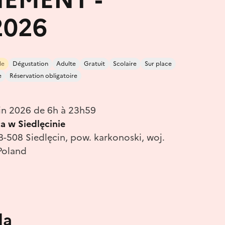
2026
le
Dégustation
Adulte
Gratuit
Scolaire
Sur place
e
Réservation obligatoire
uin 2026 de 6h à 23h59
a w Siedlęcinie
58-508 Siedlęcin, pow. karkonoski, woj.
Poland
la