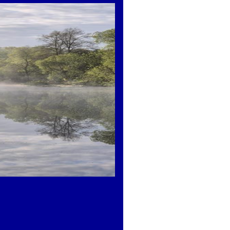
le à Siedlęcin", Ewa Małocha | Association "Tour Ducale à Siedlęci
actif :
 la protection et de la vulgarisation du patrimoine | Association «
ies au service de l'archéologie | Institut d'Archéologie de l'Unive
me de plaisir, jeu de société “il y avait un château” | Institut nati
s européennes d'archéologie, 2025
es d’archéologie à Kalisz comme exemple d’activités locales du KT
que
| Paulina Przepiórka | Faculté d’archéologie de l’Université Ad
ées européennes d’archéologie à Kalisz, Société Kalisz des amis d
ns Lipovets ? Journées européennes d'archéologie au château de L
e
| Marek Szymaszkiewicz | Musée de l'Ouest de Małopolska à Wy
'archéologie au Musée archéologique et historique de Głogów. Proj
taires
| Jakub Szajt | Musée archéologique et historique de Głogó
ropéennes de l'archéologie dans la vulgarisation des connaissances
Góra
| dr Stanisław Wilk | Musée Karkonosze de Jelenia Góra