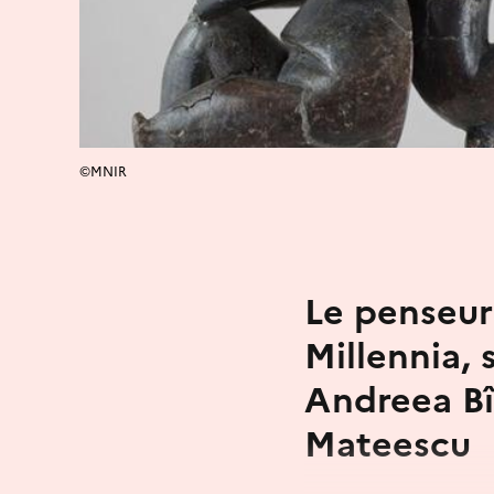
©MNIR
Le penseur
Millennia,
Andreea Bî
Mateescu