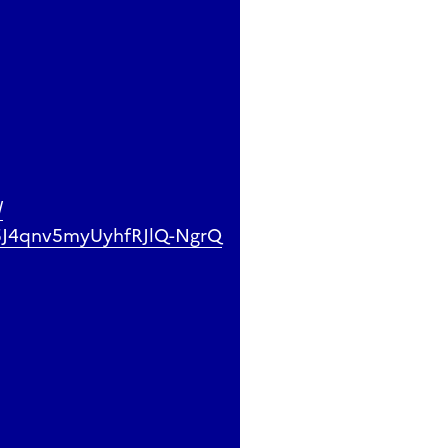
/
C5J4qnv5myUyhfRJlQ-NgrQ