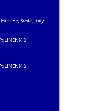
évènement en ligne
essine, Sicile, Italy
e.com/watch?v=H1PqLfMENMQ
H1PqLfMENMQ
H1PqLfMENMQ