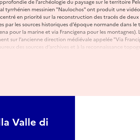
profondie de l’archéologie du paysage sur le territoire Pelo
l tyrrhénien messinien "Naulochos" ont produit une vidé
 centré en priorité sur la reconstruction des tracés de deux
 par les sources historiques d’époque normande dans le ter
gena pour la marine et via Francigena pour les montagnes). 
ent sur l’ancienne direction médiévale appelée "Via Franc
ureux des sources d’archives et à la reconnaissance topogr
er un itinéraire stratégique qui reliait de manière stable l
ant ionien (Taormina). Ce tracé identifié, ne représente pas
 véritable territoire charnière, un corridor culturel qui rel
yrrhénien avec la mer Ionienne. Un parcours époustouflant 
ux mers, bourgs ruraux historiques et établissements mona
à l’oubli qui méritent aujourd’hui d’être récupérés et valor
ne perspective d’avenir, de transformer ce patrimoine enco
nt pour un tourisme durable, capable de contribuer à la
a Valle di
tuellement sur les zones les plus congestionnées de Taormin
nt un modèle touristique innovant, diversifié, à haute vale
sion internationale.