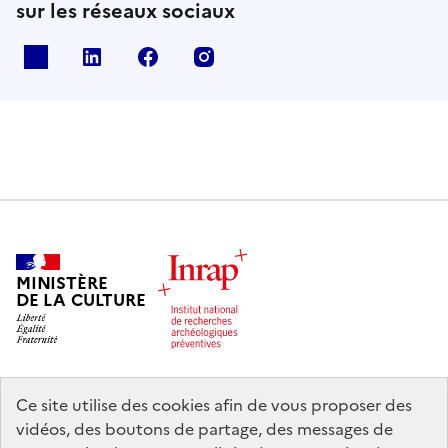
sur les réseaux sociaux
X
Linkedin
Facebook
Instagram
MINISTÈRE
DE LA CULTURE
Ce site utilise des cookies afin de vous proposer des
legifrance.gouv.fr
info.gouv.fr
vidéos, des boutons de partage, des messages de