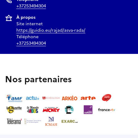
+37253494304
À propos
Site internet
https://guidio.eu/rajad/asva-rada/
Téléphone
+37253494304
Nos partenaires