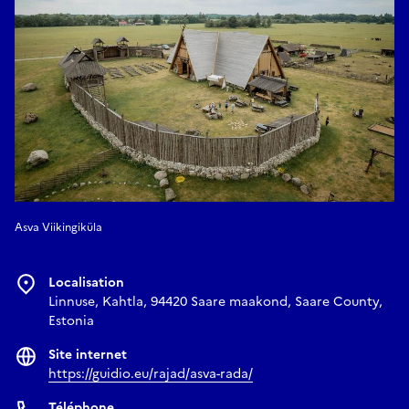
Asva Viikingiküla
Localisation
Linnuse, Kahtla, 94420 Saare maakond, Saare County,
Estonia
Site internet
https://guidio.eu/rajad/asva-rada/
Téléphone