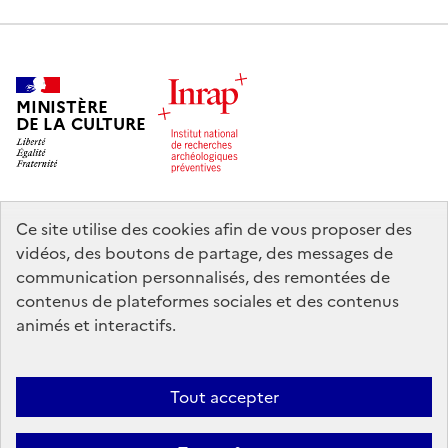
MINISTÈRE
DE LA CULTURE
Ce site utilise des cookies afin de vous proposer des
legifrance.gouv.fr
info.gouv.fr
vidéos, des boutons de partage, des messages de
communication personnalisés, des remontées de
service-public.gouv.fr
data.gouv.fr
contenus de plateformes sociales et des contenus
animés et interactifs.
Nous contacter
Mentions légales
Accessibilité : partiellement
Tout accepter
conforme
Politique d’utilisation des témoins de connexion (cookies)
Politique générale de protection des données
Crédits