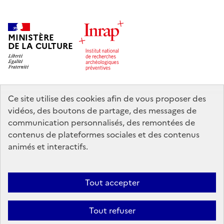
MINISTÈRE
DE LA CULTURE
Ce site utilise des cookies afin de vous proposer des
legifrance.gouv.fr
info.gouv.fr
vidéos, des boutons de partage, des messages de
communication personnalisés, des remontées de
service-public.gouv.fr
data.gouv.fr
contenus de plateformes sociales et des contenus
animés et interactifs.
Nous contacter
Mentions légales
Accessibilité : partiellement
Tout accepter
conforme
Politique d’utilisation des témoins de connexion (cookies)
Politique générale de protection des données
Crédits
Tout refuser