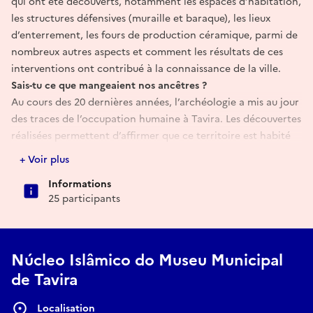
qui ont été découverts, notamment les espaces d’habitation,
les structures défensives (muraille et baraque), les lieux
d’enterrement, les fours de production céramique, parmi de
nombreux autres aspects et comment les résultats de ces
interventions ont contribué à la connaissance de la ville.
Sais-tu ce que mangeaient nos ancêtres ?
Au cours des 20 dernières années, l’archéologie a mis au jour
des traces de l’occupation humaine à Tavira. Les découvertes
réalisées permettent d’affirmer que ce territoire est habité
depuis au moins le Xe siècle av. J.-C. (Âge du bronze final).
+ Voir plus
Les archéologues ont recueilli des témoignages divers qui
Informations
nous parlent des habitudes alimentaires de ces
25 participants
communautés, en particulier les restes alimentaires, les
récipients liés à la consommation et la préparation des
aliments.
Dans cette conversation, nous parlerons de ce que l’on
Núcleo Islâmico do Museu Municipal
mangeait à Tavira dans les temps anciens, ou des espèces
de Tavira
animales les plus consommées, entre autres aspects.
L’objectif est que les participants puissent acquérir une
Localisation