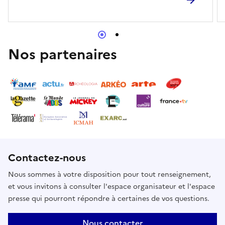
(XIe siècle).La pertinence des vestiges
archéologiques a conduit à l’acquisition de
l’immeuble par la municipalité, qui en février 2012 a
inauguré le Noyau muséologique islamique.Cette
Nos partenaires
visite a pour but de faire connaître le noyau
islamique, ses histoires et les trésors qu’il
abrite.Familles avec des enfants à partir de 10
ans.Réserver
Contactez-nous
Nous sommes à votre disposition pour tout renseignement,
et vous invitons à consulter l'espace organisateur et l'espace
presse qui pourront répondre à certaines de vos questions.
Nous contacter