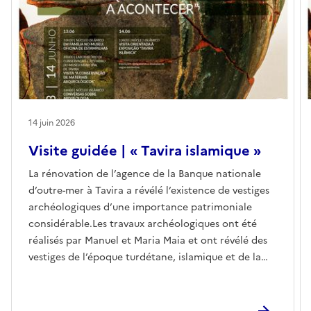
14 juin 2026
Visite guidée | « Tavira islamique »
La rénovation de l’agence de la Banque nationale
d’outre-mer à Tavira a révélé l’existence de vestiges
archéologiques d’une importance patrimoniale
considérable.Les travaux archéologiques ont été
réalisés par Manuel et Maria Maia et ont révélé des
vestiges de l’époque turdétane, islamique et de la
période manuéline. Parmi ceux-ci, citons le plus
ancien réseau de pêche au thon (VIe siècle av. J.-C.),
la muraille islamique (XIIe siècle) et le Vaso de Tavira