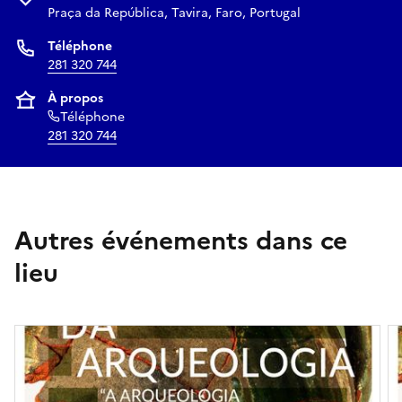
compréhension plus profonde de l’alimentation et des
Praça da República, Tavira, Faro, Portugal
habitudes alimentaires des populations qui ont un jour
Téléphone
habité ce territoire.
281 320 744
À propos
Réserver
Téléphone
281 320 744
Autres événements dans ce
lieu