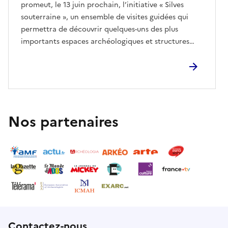
promeut, le 13 juin prochain, l’initiative « Silves
souterraine », un ensemble de visites guidées qui
permettra de découvrir quelques-uns des plus
importants espaces archéologiques et structures
historiques existant sous la ville, offrant au public
une perspective unique sur le patrimoine caché de
Silves.Le programme comprend des visites guidées
aux ruines archéologiques situées sous la
bibliothèque municipale de Silves, à la courge
islamique, au puits-citerne (musée municipal
Nos partenaires
d’archéologie), à la citerne de la rue du château
(nord de la cathédrale) et aux ruines archéologiques
de l’Arrochela.Reconnue pour la richesse de son
héritage historique et archéologique, Silves
conserve sous ses rues des bâtiments et monuments
témoins de différentes époques qui aident à
comprendre l’évolution de la ville au cours des
siècles. Grâce à cette initiative, les résidents et les
Contactez-nous
visiteurs auront la possibilité d’explorer des lieux