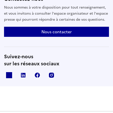
habituellement inaccessibles ou peu connus,
Nous sommes à votre disposition pour tout renseignement,
accompagnés de techniciens spécialisés.Pour plus
et vous invitons à consulter l'espace organisateur et l'espace
d’informations, contactez le secteur du
presse qui pourront répondre à certaines de vos questions.
Patrimoine/Archéologie au numéro 282 440 854 ou
par email arqueologia@cm-silves.pt
Nous contacter
Suivez-nous
sur les réseaux sociaux
X
Linkedin
Facebook
Instagram