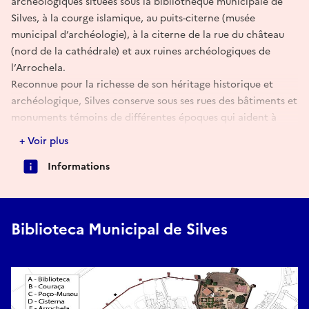
archéologiques situées sous la bibliothèque municipale de
Silves, à la courge islamique, au puits-citerne (musée
municipal d’archéologie), à la citerne de la rue du château
(nord de la cathédrale) et aux ruines archéologiques de
l’Arrochela.
Reconnue pour la richesse de son héritage historique et
archéologique, Silves conserve sous ses rues des bâtiments et
monuments témoins de différentes époques qui aident à
comprendre l’évolution de la ville au cours des siècles. Grâce
+ Voir plus
à cette initiative, les résidents et les visiteurs auront la
Informations
possibilité d’explorer des lieux habituellement inaccessibles
ou peu connus, accompagnés de techniciens spécialisés.
Pour plus d’informations, contactez le secteur du
Patrimoine/Archéologie au numéro 282 440 854 ou par email
Biblioteca Municipal de Silves
arqueologia@cm-silves.pt