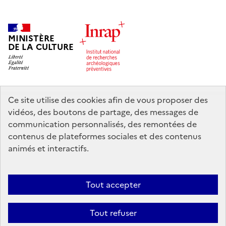
MINISTÈRE
DE LA CULTURE
Ce site utilise des cookies afin de vous proposer des
legifrance.gouv.fr
info.gouv.fr
vidéos, des boutons de partage, des messages de
communication personnalisés, des remontées de
service-public.gouv.fr
data.gouv.fr
contenus de plateformes sociales et des contenus
animés et interactifs.
Nous contacter
Mentions légales
Accessibilité : partiellement
Tout accepter
conforme
Politique d’utilisation des témoins de connexion (cookies)
Politique générale de protection des données
Crédits
Tout refuser