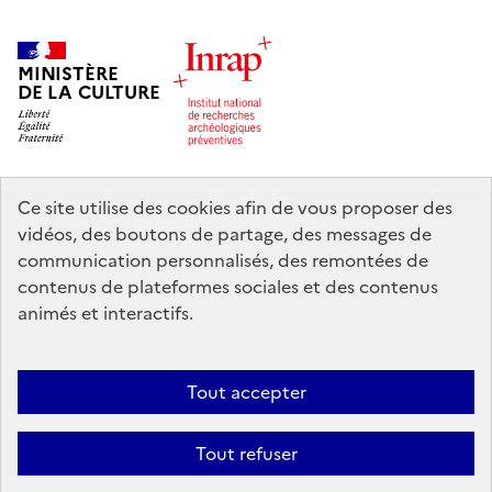
MINISTÈRE
DE LA CULTURE
Ce site utilise des cookies afin de vous proposer des
legifrance.gouv.fr
info.gouv.fr
vidéos, des boutons de partage, des messages de
communication personnalisés, des remontées de
service-public.gouv.fr
data.gouv.fr
contenus de plateformes sociales et des contenus
animés et interactifs.
Nous contacter
Mentions légales
Accessibilité : partiellement
Tout accepter
conforme
Politique d’utilisation des témoins de connexion (cookies)
Politique générale de protection des données
Crédits
Tout refuser