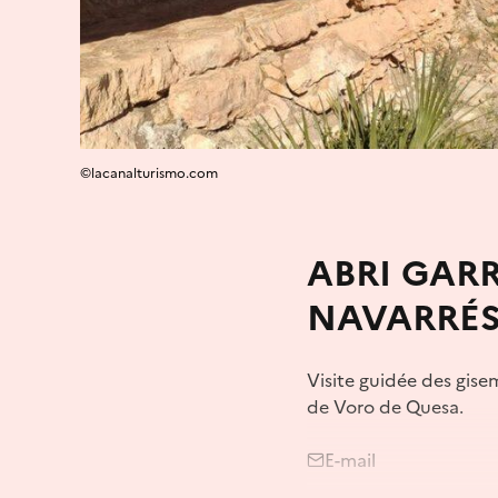
©lacanalturismo.com
ABRI GAR
NAVARRÉS
Visite guidée des gise
de Voro de Quesa.
E-mail