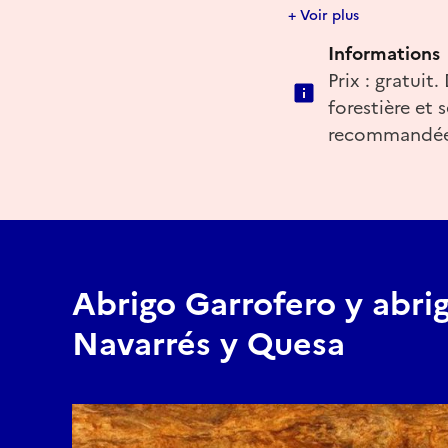
info@ecomuseodebic
+ Voir plus
Informations
Prix : gratuit
forestière et
recommandée
Abrigo Garrofero y abri
Navarrés y Quesa