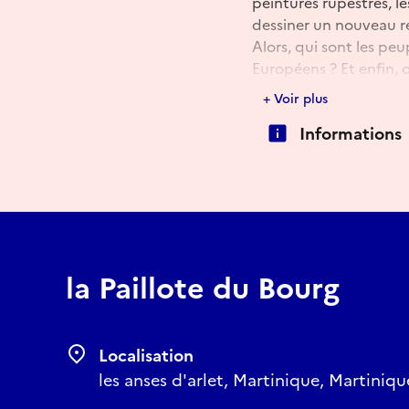
peintures rupestres, l
dessiner un nouveau ré
Alors, qui sont les pe
Européens ? Et enfin, 
Suivie d'échanges ave
+ Voir plus
Informations
la Paillote du Bourg
Localisation
les anses d'arlet, Martinique, Martiniq