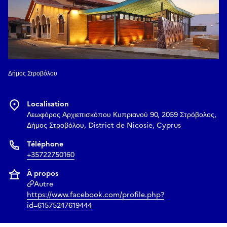
Δήμος Στροβόλου
Localisation
Λεωφόρος Αρχιεπισκόπου Κυπριανού 90, 2059 Στρόβολος,
Δήμος Στροβόλου, District de Nicosie, Cyprus
Téléphone
+35722750160
À propos
Autre
https://www.facebook.com/profile.php?
id=61575247619444