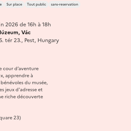
e
Sur place
Tout public
sans-reservation
in 2026 de 16h à 18h
 Múzeum, Vác
5. tér 23., Pest, Hungary
e cour d’aventure
ux, apprendre à
x bénévoles du musée,
es jeux d'adresse et
une riche découverte
Square 23)