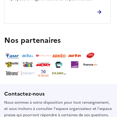
religieux et architectural du territoire, en mettant
en relation architecture, orientation solaire,
lumière, symboles et calendrier liturgique. À travers
les résultats de la recherche menée par
l’archéoastronome Nicola Giuliano, l’église sera
racontée non seulement comme un édifice de culte,
Nos partenaires
mais comme un espace dans lequel ciel et pierre
dialoguent, révélant des possibles jeux de lumière
intérieurs avec une valeur calendaire.Une attention
particulière sera consacrée à l’orientation du
bâtiment, à l’oculus présent sur la façade et aux
projections lumineuses qui, à certains moments de
l’année, peuvent restituer une lecture symbolique et
rituelle de l’espace sacré. La conférence entend
Contactez-nous
ainsi accompagner le public dans un processus
d’observation et d’interprétation, en ligne avec le
Nous sommes à votre disposition pour tout renseignement,
thème des Journées européennes de l’archéologie
et vous invitons à consulter l'espace organisateur et l'espace
2026, « Archéologie en cours / Archaeology in the
presse qui pourront répondre à certaines de vos questions.