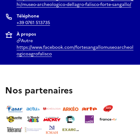
hi/museo-archeologico-dellagro-falisco-forte-sangallo/
Téléphone
+39 0761 513735
À propos
Autre
https://www.facebook.com/fortesangallomuseoarcheol
ogicoagrofalisco
Nos partenaires