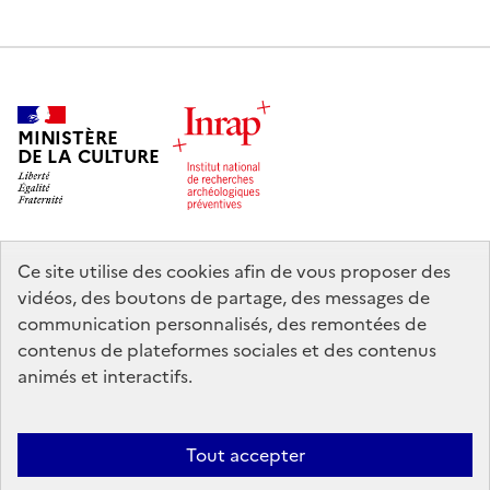
MINISTÈRE
DE LA CULTURE
Ce site utilise des cookies afin de vous proposer des
legifrance.gouv.fr
info.gouv.fr
vidéos, des boutons de partage, des messages de
communication personnalisés, des remontées de
service-public.gouv.fr
data.gouv.fr
contenus de plateformes sociales et des contenus
animés et interactifs.
Nous contacter
Mentions légales
Accessibilité : partiellement
Tout accepter
conforme
Politique d’utilisation des témoins de connexion (cookies)