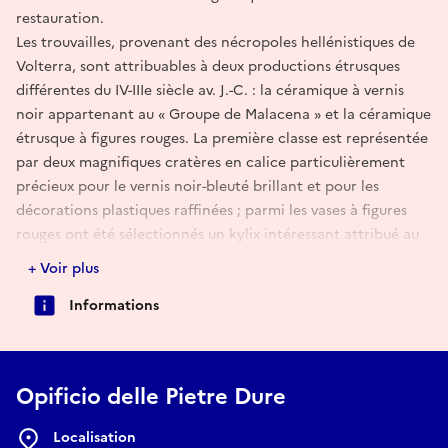
restauration.
Les trouvailles, provenant des nécropoles hellénistiques de
Volterra, sont attribuables à deux productions étrusques
différentes du IV-IIIe siècle av. J.-C. : la céramique à vernis
noir appartenant au « Groupe de Malacena » et la céramique
étrusque à figures rouges. La première classe est représentée
par deux magnifiques cratères en calice particulièrement
précieux pour le vernis noir-bleuté brillant et pour les
décorations plastiques raffinées ; parmi les vases à figures
rouges ont été sélectionnés un kylix intéressant attribué au
« Maître des Tondi », dont la production - initialement
+ Voir plus
considérée comme chiusina - est aujourd’hui attribuée de
Informations
manière convaincante par les chercheurs au domaine
voltérano ; une kelebe - typique forme étrusque - du
« Groupe Volaterrae » et un oinochoe dont la décoration
figurée montre clairement les influences des coproductions
Opificio delle Pietre Dure
campaniennes.
Les Journées européennes d’archéologie (GEA), coordonnées
Localisation