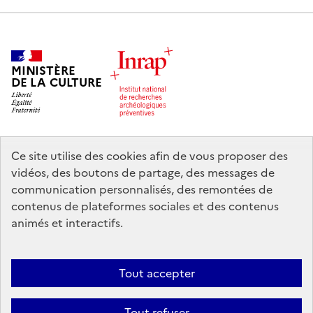
MINISTÈRE
DE LA CULTURE
Ce site utilise des cookies afin de vous proposer des
legifrance.gouv.fr
info.gouv.fr
vidéos, des boutons de partage, des messages de
communication personnalisés, des remontées de
service-public.gouv.fr
data.gouv.fr
contenus de plateformes sociales et des contenus
animés et interactifs.
Nous contacter
Mentions légales
Accessibilité : partiellement
Tout accepter
conforme
Politique d’utilisation des témoins de connexion (cookies)
Politique générale de protection des données
Crédits
Tout refuser