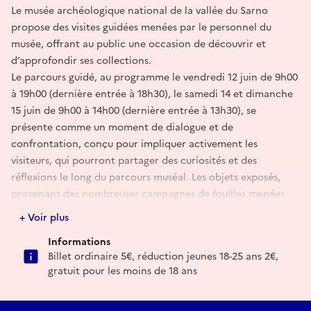
Le musée archéologique national de la vallée du Sarno
propose des visites guidées menées par le personnel du
musée, offrant au public une occasion de découvrir et
d’approfondir ses collections.
Le parcours guidé, au programme le vendredi 12 juin de 9h00
à 19h00 (dernière entrée à 18h30), le samedi 14 et dimanche
15 juin de 9h00 à 14h00 (dernière entrée à 13h30), se
présente comme un moment de dialogue et de
confrontation, conçu pour impliquer activement les
visiteurs, qui pourront partager des curiosités et des
réflexions le long du parcours muséal. Les objets exposés,
provenant des nombreuses campagnes de fouilles menées
dans le territoire, restituent l’histoire d’une zone fréquentée
+ Voir plus
et habitée depuis l’Antiquité grâce à l’abondance des eaux
Informations
de source, la fertilité du sol et la favorable position
Billet ordinaire 5€, réduction jeunes 18-25 ans 2€,
géographique.
gratuit pour les moins de 18 ans