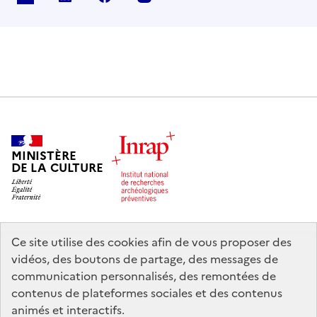
MINISTÈRE
DE LA CULTURE
Ce site utilise des cookies afin de vous proposer des
legifrance.gouv.fr
info.gouv.fr
vidéos, des boutons de partage, des messages de
communication personnalisés, des remontées de
service-public.gouv.fr
data.gouv.fr
contenus de plateformes sociales et des contenus
animés et interactifs.