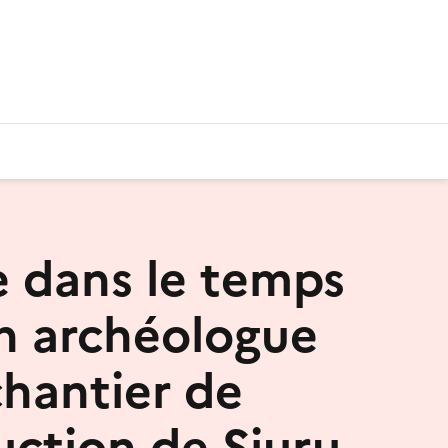
 dans le temps
n archéologue
chantier de
uction de Siuru