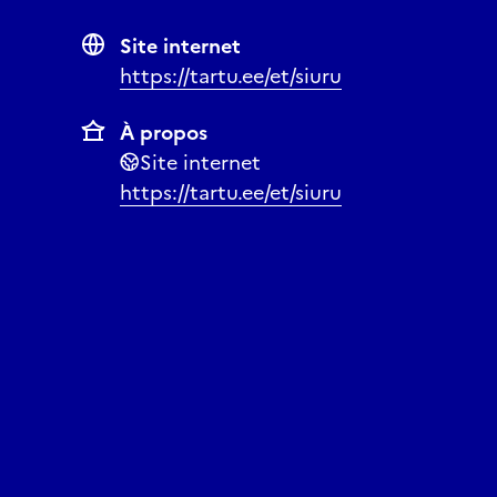
Départ rue Uueturu, à 
La visite est
en estonie
Site internet
https://tartu.ee/et/siuru
Réserver
À propos
Site internet
https://tartu.ee/et/siuru