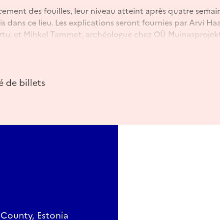
ement des fouilles, leur niveau atteint après quatre semai
is dans ce lieu. Les explications seront fournies par Arvi H
Tartu, et Mihkel Tammet, archéologue chez OÜ Muinasprojek
 : L'accès à la visite est possible uniquement avec un bill
nteurs de la carte musée doivent également se procurer un b
 de billets
hantier,
le port d'un gilet réfléchissant et d'un casque est o
ateur
; ces équipements sont disponibles sur place. L'achat 
ture des consignes de sécurité.
'une heure sont proposées :
ouverte de la couche culturelle et des structures, vous pou
. Tarif : 9 €, gratuit avec la carte Musée de Piletimaailm. Bi
iletimaailm.com/performances/152688/buy
 étant terminées, la couche culturelle et les structures de la
if : 9 €, gratuit avec la carte Musée de Piletimaailm. Billet p
ailm.com/performances/152689/buy
tu County, Estonia