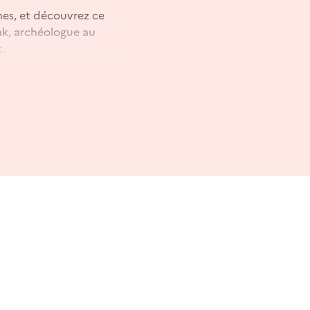
nes, et découvrez ce
aak, archéologue au
t.
et acheté à
illet à 0 € sur place.
bligatoire à la
d'un billet vaut
rrez observer le
llet pour la visite de
 zone de recherche
our la visite de 17h30 :