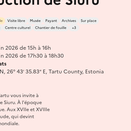
le
Visite libre
Musée
Payant
Archives
Sur place
t
Centre culturel
Chantier de fouille
+3
in 2026 de 15h à 16h
uin 2026 de 17h30 à 18h30
ats
 N, 26° 43′ 35.83′′ E, Tartu County, Estonia
artu vous invite à
e Siuru. À l'époque
e. Aux XVIIe et XVIIIe
tude, qui devint
mondiale.