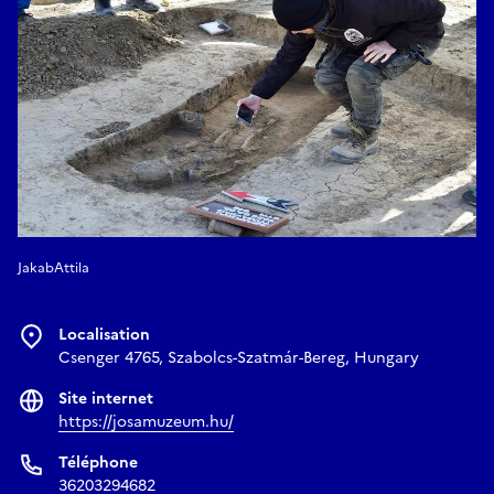
JakabAttila
Localisation
Csenger 4765, Szabolcs-Szatmár-Bereg, Hungary
Site internet
https://josamuzeum.hu/
Téléphone
36203294682