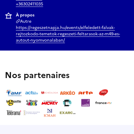
+36302411035
À propos
Autre
https://regeszetnapja.hu/events/elfeledett-falvak-
rejtozkodo-temetok-regeszeti-feltarasok-az-m49-es-
autout-nyomvonalaban/
Nos partenaires