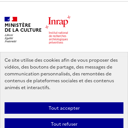
MINISTÈRE
DE LA CULTURE
Ce site utilise des cookies afin de vous proposer des
legifrance.gouv.fr
info.gouv.fr
vidéos, des boutons de partage, des messages de
communication personnalisés, des remontées de
service-public.gouv.fr
data.gouv.fr
contenus de plateformes sociales et des contenus
animés et interactifs.
Nous contacter
Mentions légales
Accessibilité : partiellement
Tout accepter
conforme
Politique d’utilisation des témoins de connexion (cookies)
Politique générale de protection des données
Crédits
Tout refuser