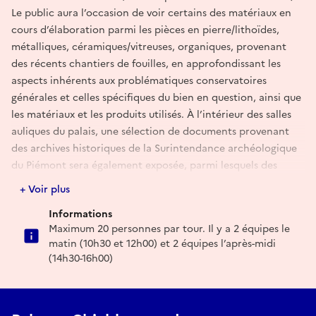
Le public aura l’occasion de voir certains des matériaux en
cours d’élaboration parmi les pièces en pierre/lithoïdes,
métalliques, céramiques/vitreuses, organiques, provenant
des récents chantiers de fouilles, en approfondissant les
aspects inhérents aux problématiques conservatoires
générales et celles spécifiques du bien en question, ainsi que
les matériaux et les produits utilisés. À l’intérieur des salles
auliques du palais, une sélection de documents provenant
des archives historiques de la Surintendance archéologique
du Piémont sera également exposée, parmi lesquels des
photographies et des dessins, pour illustrer l’importance des
+ Voir plus
cartes d’archives aux fins de la recherche, de la protection
Informations
et de l’histoire de l’archéologie et leur propre valeur en tant
Maximum 20 personnes par tour. Il y a 2 équipes le
que biens culturels
matin (10h30 et 12h00) et 2 équipes l’après-midi
(14h30-16h00)