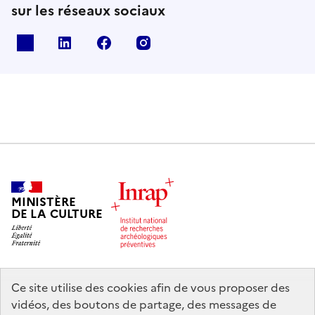
sur les réseaux sociaux
X
Linkedin
Facebook
Instagram
MINISTÈRE
DE LA CULTURE
Ce site utilise des cookies afin de vous proposer des
legifrance.gouv.fr
info.gouv.fr
vidéos, des boutons de partage, des messages de