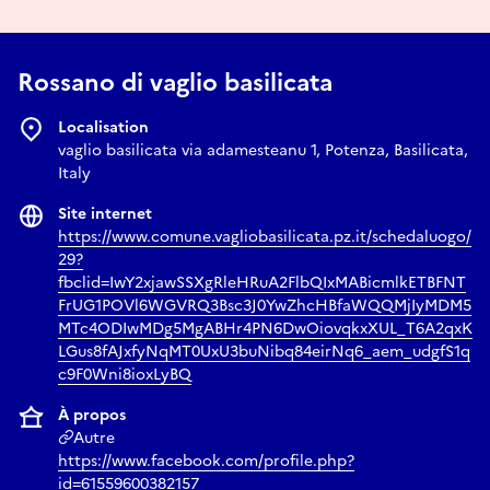
Rossano di vaglio basilicata
Localisation
vaglio basilicata via adamesteanu 1, Potenza, Basilicata,
Italy
Site internet
https://www.comune.vagliobasilicata.pz.it/schedaluogo/
29?
fbclid=IwY2xjawSSXgRleHRuA2FlbQIxMABicmlkETBFNT
FrUG1POVl6WGVRQ3Bsc3J0YwZhcHBfaWQQMjIyMDM5
MTc4ODIwMDg5MgABHr4PN6DwOiovqkxXUL_T6A2qxK
LGus8fAJxfyNqMT0UxU3buNibq84eirNq6_aem_udgfS1q
c9F0Wni8ioxLyBQ
À propos
Autre
https://www.facebook.com/profile.php?
id=61559600382157