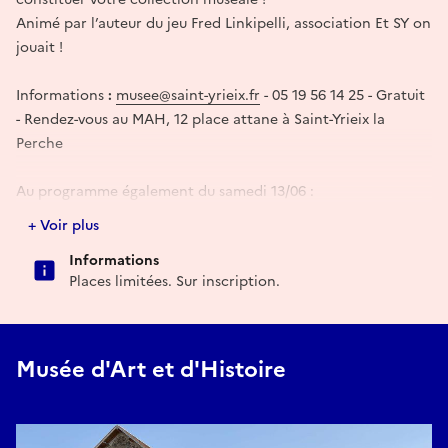
Animé par l’auteur du jeu Fred Linkipelli, association Et SY on
jouait !
Informations
:
musee@saint-yrieix.fr
- 05 19 56 14 25 - Gratuit
- Rendez-vous au MAH, 12 place attane à Saint-Yrieix la
Perche
Au programme également du samedi 13/06 :
15h, 16h & 17h : Visites du chantier de fouilles, devant le
+ Voir plus
musée
Informations
15h : Musée numérique - Playlist Archéologie
Places limitées. Sur inscription.
16h & 16h30 : Réalité virtuelle - L’Archéologie sous-marine
Réserver
Musée d'Art et d'Histoire