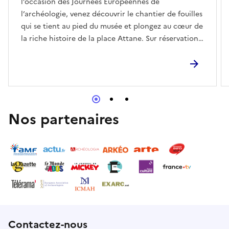
l’occasion des Journées Européennes de
l’archéologie, venez découvrir le chantier de fouilles
qui se tient au pied du musée et plongez au cœur de
la riche histoire de la place Attane. Sur réservation :
Billetterie en ligne - musee@saint-yrieix.fr - 05 19 56
14 25 - Gratuit - Rendez-vous au MAH, 12 place
attane à Saint-Yrieix la Perche Au programme
également du samedi 13/06 :15h : Musée numérique
Playlist Archéo16h & 16h30 : Réalité virtuelle -
L’Archéologie sous-marine17h : Jeu de société en
Nos partenaires
familleRéserver
Contactez-nous