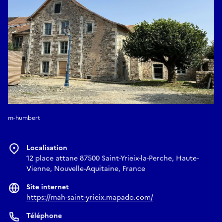
m-humbert
Localisation
12 place attane 87500 Saint-Yrieix-la-Perche, Haute-
Vienne, Nouvelle-Aquitaine, France
Site internet
https://mah-saint-yrieix.mapado.com/
Téléphone