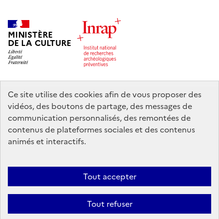
MINISTÈRE
DE LA CULTURE
Ce site utilise des cookies afin de vous proposer des
legifrance.gouv.fr
info.gouv.fr
vidéos, des boutons de partage, des messages de
communication personnalisés, des remontées de
service-public.gouv.fr
data.gouv.fr
contenus de plateformes sociales et des contenus
animés et interactifs.
Nous contacter
Mentions légales
Accessibilité : partiellement
Tout accepter
conforme
Politique d’utilisation des témoins de connexion (cookies)
Politique générale de protection des données
Crédits
Tout refuser