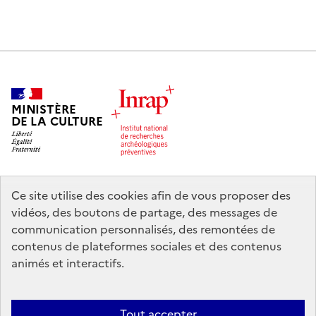
MINISTÈRE
DE LA CULTURE
Ce site utilise des cookies afin de vous proposer des
legifrance.gouv.fr
info.gouv.fr
vidéos, des boutons de partage, des messages de
communication personnalisés, des remontées de
service-public.gouv.fr
data.gouv.fr
contenus de plateformes sociales et des contenus
animés et interactifs.
Nous contacter
Mentions légales
Accessibilité : partiellement
Tout accepter