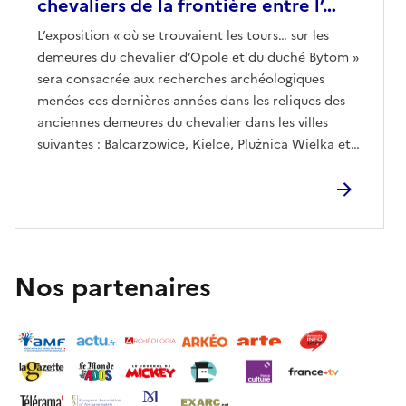
chevaliers de la frontière entre l’…
L’exposition « où se trouvaient les tours… sur les
demeures du chevalier d’Opole et du duché Bytom »
sera consacrée aux recherches archéologiques
menées ces dernières années dans les reliques des
anciennes demeures du chevalier dans les villes
suivantes : Balcarzowice, Kielce, Plużnica Wielka et
Woźniki, situées dans les comtés actuels de
Strzelecki et Lubliniec. Ces travaux ont été dirigés
par le Dr Radosław Zdaniewicz du laboratoire
archéologique de haute-Silésie. Lors de l’exposition,
nous présenterons les résultats des fouilles et les
objets découverts au cours de celles-ci.L’ouverture
Nos partenaires
de l’exposition ainsi que la conférence d’ouverture
du Dr Radosław Zdaniewicz auront lieu le 11.06.2026
à 17,00 (entrée gratuite).