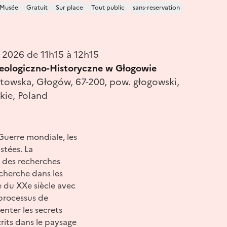
Musée
Gratuit
Sur place
Tout public
sans-reservation
n 2026 de 11h15 à 12h15
ologiczno-Historyczne w Głogowie
stowska, Głogów, 67-200, pow. głogowski,
kie, Poland
Guerre mondiale, les
stées. La
r des recherches
echerche dans les
e du XXe siècle avec
processus de
nter les secrets
rits dans le paysage