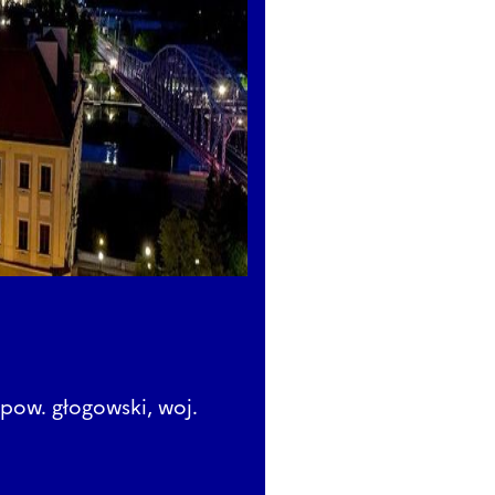
 pow. głogowski, woj.