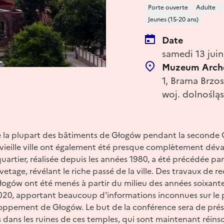
Porte ouverte
Adulte
Jeunes (15-20 ans)
Date
samedi 13 jui
Muzeum Arche
1, Brama Brzo
woj. dolnośląs
e la plupart des bâtiments de Głogów pendant la seconde 
a vieille ville ont également été presque complètement déva
uartier, réalisée depuis les années 1980, a été précédée pa
etage, révélant le riche passé de la ville. Des travaux de r
Głogów ont été menés à partir du milieu des années soixant
020, apportant beaucoup d'informations inconnues sur le 
oppement de Głogów. Le but de la conférence sera de prése
dans les ruines de ces temples, qui sont maintenant réinsc