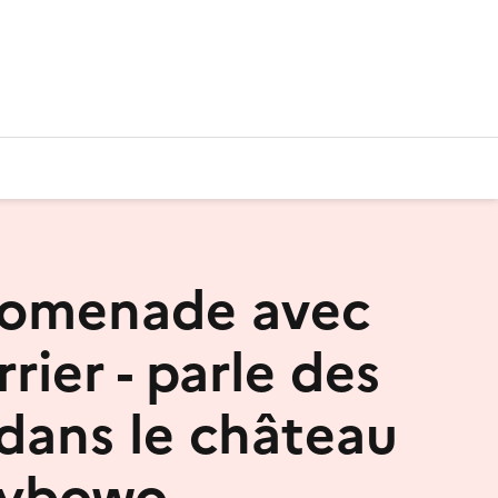
romenade avec
rier - parle des
dans le château
zybowo