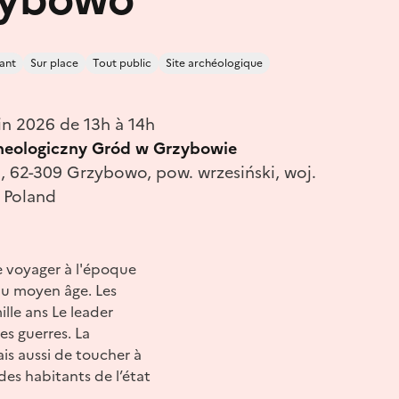
ant
Sur place
Tout public
Site archéologique
in 2026 de 13h à 14h
heologiczny Gród w Grzybowie
 62-309 Grzybowo, pow. wrzesiński, woj.
, Poland
e voyager à l'époque
 du moyen âge. Les
lle ans Le leader
s guerres. La
is aussi de toucher à
des habitants de l’état