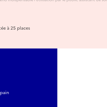
tée à 25 places
.es
Spain