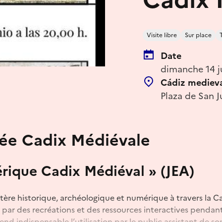
Visite libre
Sur place
Date
dimanche 14 j
Cádiz mediev
Plaza de San J
ée Cadix Médiévale
rique Cadix Médiéval » (JEA)
ère historique, archéologique et numérique à travers la C
 par des recréations et des ressources interactives pendant
nd indispensable l’utilisation par le public assistant de s