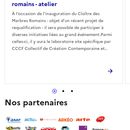
romains - atelier
À l’occasion de l’inauguration du Cloître des
Marbres Romains - objet d’un récent projet de
requalification - il sera possible de participer à
diverses initiatives liées au grand événement.Parmi
celles-ci, il y aura le laboratoire site spécifique par
CCCF Collectif de Création Contemporaine et
Future qui opère dans l’espace hybride entre art,
mode et pratique situationniste. CCCF construit des
récits thématiques traversant la mémoire politique,
les cultures underground, les tensions sociales et les
iconographies marginales en utilisant des capsules
textiles, fanzines et installations.Il s’agit d’un atelier
ouvert à tous : apportez votre t-shirt pour réaliser
Nos partenaires
l’impression originale avec la photocopieuse et
obtenir le kit du tombarolo.