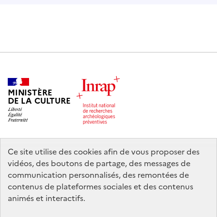
MINISTÈRE
DE LA CULTURE
Ce site utilise des cookies afin de vous proposer des
legifrance.gouv.fr
info.gouv.fr
vidéos, des boutons de partage, des messages de
communication personnalisés, des remontées de
service-public.gouv.fr
data.gouv.fr
contenus de plateformes sociales et des contenus
animés et interactifs.