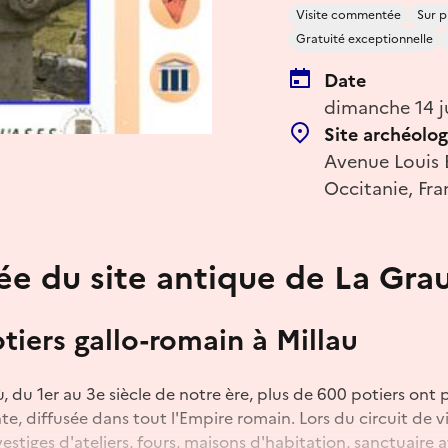
Visite commentée
Sur p
Gratuité exceptionnelle
Date
dimanche 14 j
Site archéolo
Avenue Louis B
Occitanie, Fra
dée du site antique de La Gr
otiers gallo-romain à Millau
ù, du 1er au 3e siècle de notre ère, plus de 600 potiers ont
ante, diffusée dans tout l'Empire romain. Lors du circuit de vis
estiges d'ateliers, fours, maisons d'habitation, sanctuaire 