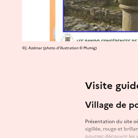
©J. Azémar (photo d'illustration © Mumig)
Visite gui
Village de p
Présentation du site o
sigillée, rouge et brill
pourrez découvrir les v