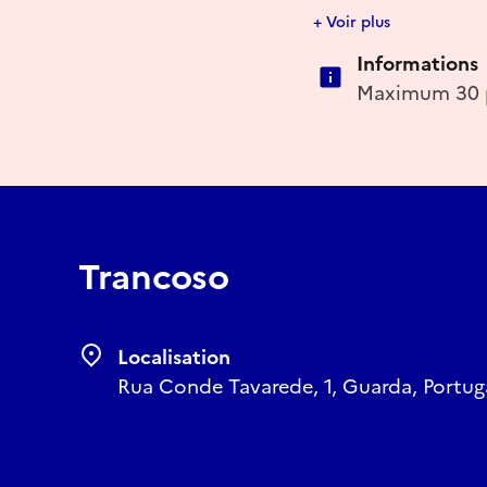
muséalisation de la vil
+ Voir plus
de l’Ouest. Notre parc
Informations
artistique de Trancoso
Maximum 30 
Trancoso
Localisation
Rua Conde Tavarede, 1, Guarda, Portug