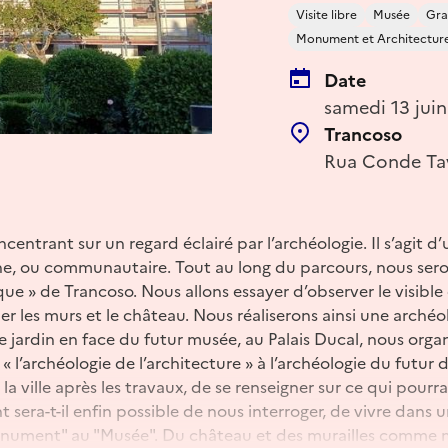
Visite libre
Musée
Gra
Monument et Architectur
Date
samedi 13 jui
Trancoso
Rua Conde Tav
ncentrant sur un regard éclairé par l’archéologie. Il s’agit d
ne, ou communautaire. Tout au long du parcours, nous se
ue » de Trancoso. Nous allons essayer d’observer le visible e
ler les murs et le château. Nous réaliserons ainsi une archéo
e jardin en face du futur musée, au Palais Ducal, nous organ
l’archéologie de l’architecture » à l’archéologie du futur de 
a ville après les travaux, de se renseigner sur ce qui pourrai
era-t-il enfin possible de nous interroger, de vivre dans 
onument" au "Musée". Du château et des murailles comme