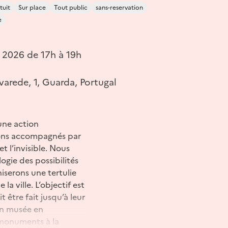
tuit
Sur place
Tout public
sans-reservation
e
n 2026 de 17h à 19h
arede, 1, Guarda, Portugal
’une action
rons accompagnés par
t l’invisible. Nous
logie des possibilités
iserons une tertulie
la ville. L’objectif est
t être fait jusqu’à leur
un musée en
 monuments à la