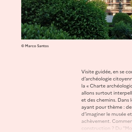
© Marco Santos
Visite guidée, en se co
d’archéologie citoyen
la « Charte archéologiq
allons surtout interpel
et des chemins. Dans l
ayant pour thème : de « 
d’imaginer le musée et l
achèvement. Comment s
construction ? Du "M